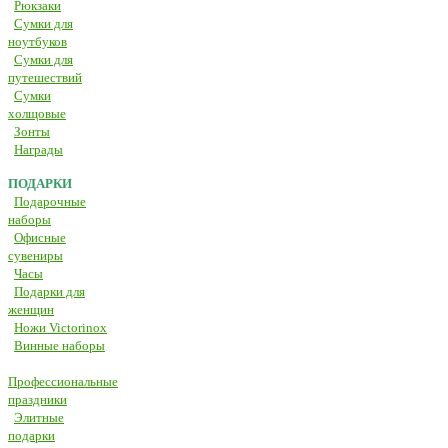
Рюкзаки
Сумки для
ноутбуков
Сумки для
путешествий
Сумки
холщовые
Зонты
Награды
ПОДАРКИ
Подарочные
наборы
Офисные
сувениры
Часы
Подарки для
женщин
Ножи Victorinox
Винные наборы
Профессиональные
праздники
Элитные
подарки