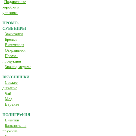
Подарочные
коробки и
упаковка
ПРОМО-
СУВЕНИРЫ
Зажигалки
Брелки
Визитницы
Открывалки
Промо-
продукция
Значки, медали
ВКУСНЯШКИ
Свежее
дыхание
Чай
Мёд
Варенье
ПОЛИГРАФИЯ
Визитки
Блокноты на
пружине