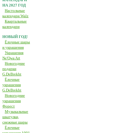
НА 2027 ГОД
Настольные
календари Walz
Квартальные
календари
НОВЫЙ ГОД!
Ёлочные шары
и украшения
Украшения
Ne'Qwa Art
Новогодние
подарки
G.DeBrekht
Ёлочные
украшения
G.DeBrekht
Новогодние
украшения
Форест
Музыкальные
шкатулки,
снежные шары
Ёлочные
украшения 1001