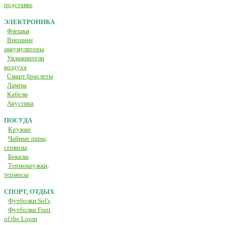
подставке
ЭЛЕКТРОНИКА
Флешки
Внешние
аккумуляторы
Увлажнители
воздуха
Смарт браслеты
Лампы
Кабели
Акустика
ПОСУДА
Кружки
Чайные пары,
сервизы
Бокалы
Термокружки,
термосы
СПОРТ, ОТДЫХ
Футболки Sol's
Футболки Fruit
of the Loom